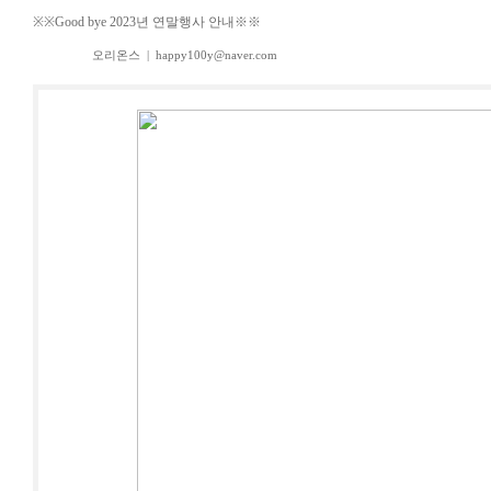
※※Good bye 2023년 연말행사 안내※※
오리온스
|
happy100y@naver.com