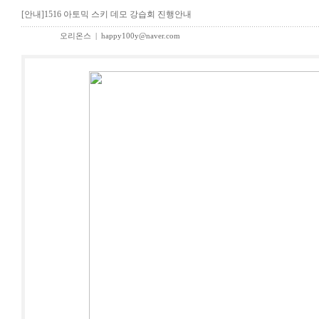
[안내]1516 아토믹 스키 데모 강습회 진행안내
오리온스
|
happy100y@naver.com